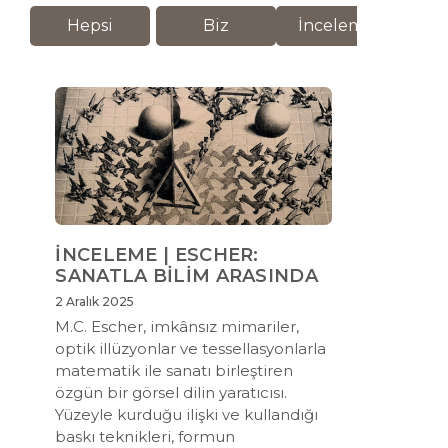
Hepsi
Biz
İnceleme
M
İNCELEME | ESCHER:
SANATLA BİLİM ARASINDA
2 Aralık 2025
M.C. Escher, imkânsız mimariler,
optik illüzyonlar ve tessellasyonlarla
matematik ile sanatı birleştiren
özgün bir görsel dilin yaratıcısı.
Yüzeyle kurduğu ilişki ve kullandığı
baskı teknikleri, formun