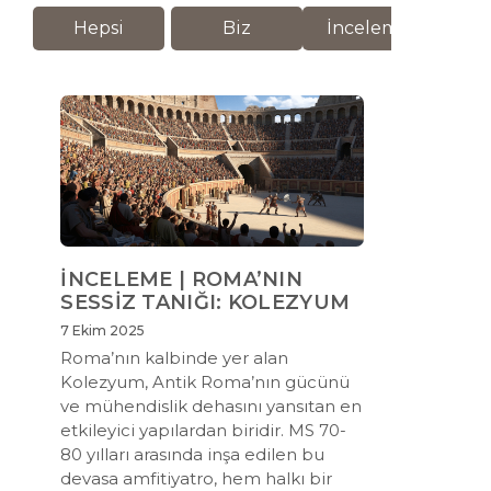
Hepsi
Biz
İnceleme
M
İNCELEME | ROMA’NIN
SESSİZ TANIĞI: KOLEZYUM
7 Ekim 2025
Roma’nın kalbinde yer alan
Kolezyum, Antik Roma’nın gücünü
ve mühendislik dehasını yansıtan en
etkileyici yapılardan biridir. MS 70-
80 yılları arasında inşa edilen bu
devasa amfitiyatro, hem halkı bir