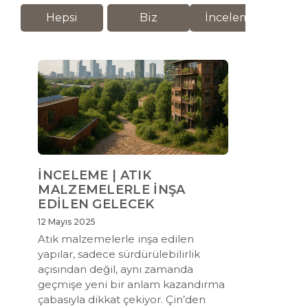
Hepsi
Biz
İnceleme
M
İNCELEME | ATIK
MALZEMELERLE İNŞA
EDİLEN GELECEK
12 Mayıs 2025
Atık malzemelerle inşa edilen
yapılar, sadece sürdürülebilirlik
açısından değil, aynı zamanda
geçmişe yeni bir anlam kazandırma
çabasıyla dikkat çekiyor. Çin’den