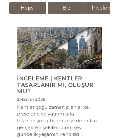
Hepsi
Biz
İnceleme
M
İNCELEME | KENTLER
TASARLANIR MI, OLUŞUR
MU?
2 Haziran 2026
Kentler çoğu zaman planlarlxa,
projelerle ve yatırımlarla
tasarlanıyor gibi görünse de onları
gerçekten şekillendiren şey
gündelik yaşamın kendisidir.