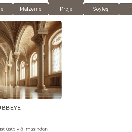
de
Malzeme
Proje
Söyleşi
T
UBBEYE
 üst üste yığılmasından