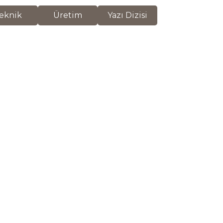
eknik
Üretim
Yazı Dizisi