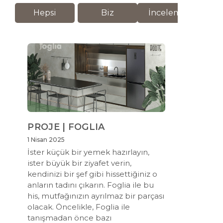
Hepsi
Biz
İnceleme
M
PROJE | FOGLIA
1 Nisan 2025
İster küçük bir yemek hazırlayın,
ister büyük bir ziyafet verin,
kendinizi bir şef gibi hissettiğiniz o
anların tadını çıkarın. Foglia ile bu
his, mutfağınızın ayrılmaz bir parçası
olacak. Öncelikle, Foglia ile
tanışmadan önce bazı