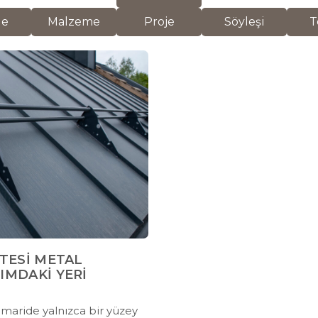
de
Malzeme
Proje
Söyleşi
T
TESİ METAL
IMDAKİ YERİ
maride yalnızca bir yüzey