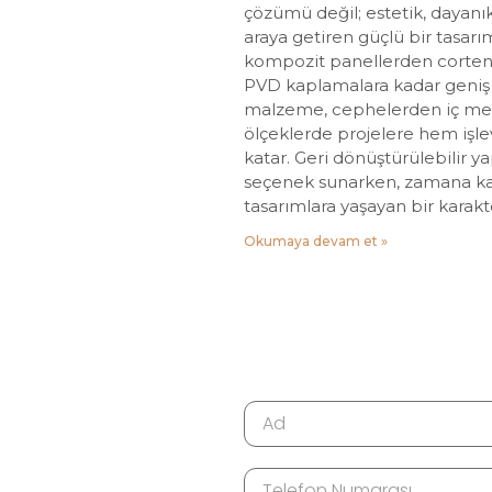
çözümü değil; estetik, dayanıklı
araya getiren güçlü bir tasar
kompozit panellerden corten 
PVD kaplamalara kadar geniş 
malzeme, cephelerden iç mekâ
ölçeklerde projelere hem işl
katar. Geri dönüştürülebilir ya
seçenek sunarken, zamana ka
tasarımlara yaşayan bir karakt
Okumaya devam et »